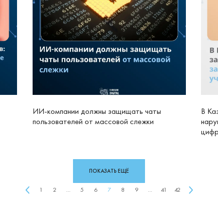
ИИ-компании должны защищать чаты
В Ка
пользователей от массовой слежки
нару
цифр
ПОКАЗАТЬ ЕЩЁ
1
2
...
5
6
7
8
9
...
41
42