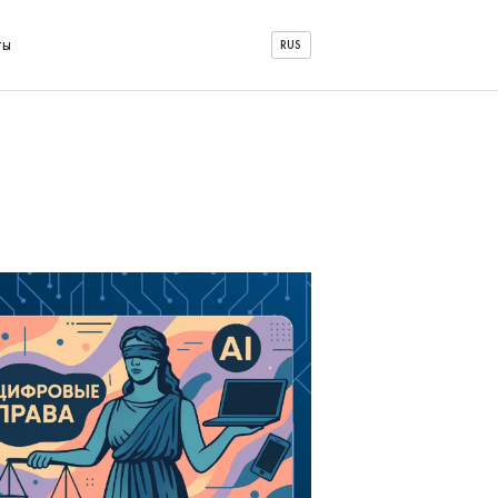
ты
RUS