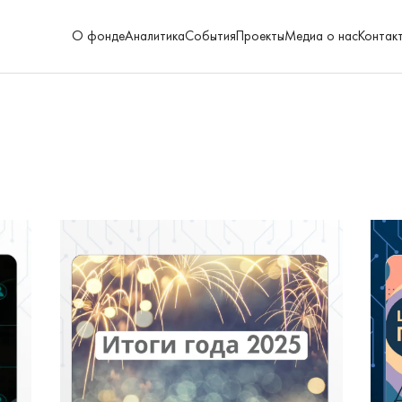
О фонде
Аналитика
События
Проекты
Медиа о нас
Контак