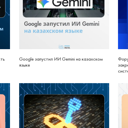
сть
Google запустил ИИ Gemini на казахском
Фору
языке
закр
сис