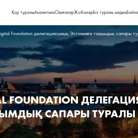
Қор туралы
Аналитика
Оқиғалар
Жобалар
Біз туралы медиа
Байл
Digital Foundation делегациясының Эстонияға танымдық сапары т
TAL FOUNDATION ДЕЛЕГАЦ
ЫМДЫҚ САПАРЫ ТУРАЛЫ Е