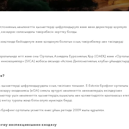
стонияның мемлекеттік қызметтерді цифрландыруға және жеке деректерді қорғауға
 көзқарас саласындағы тәжірибесін зерттеу болды.
ақстанда бейімделуге және қолдануға болатын озық тәжірибелер мен тәсілдерді
аралығында өтті және оны Орталық Азиядағы Еуразиялық Қор (ОАЕҚ) және «Орталы
к инновациялар» (SICA) жобасы аясында «Астана Дипломатиялық клубы» ұйымдастырд
ия?
 қызметтерді цифрландырудағы озық тәсілімен танымал. E-Estonia брифинг орталығы
асқару академиясы (eGA) сияқты әртүрлі мемлекеттік мекемелердің өкілдерімен
аматтар үшін мемлекеттік қызметтердің ашықтығы мен қолжетімділігін қамтамасыз етет
енгізу туралы жаңа білім алуға мүмкіндік берді.
ia брифинг орталығы үкіметтік емес ұйым ретінде 2009 жылы құрылған.
ғау инспекциясымен кездесу