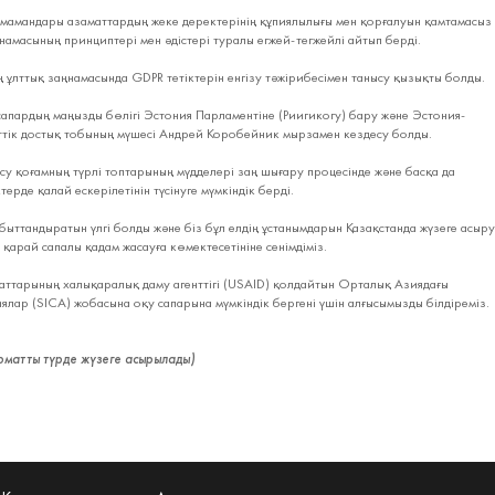
 мамандары азаматтардың жеке деректерінің құпиялылығы мен қорғалуын қамтамасыз
амасының принциптері мен әдістері туралы егжей-тегжейлі айтып берді.
 ұлттық заңнамасында GDPR тетіктерін енгізу тәжірибесімен танысу қызықты болды.
апардың маңызды бөлігі Эстония Парламентіне (Риигикогу) бару және Эстония-
ттік достық тобының мүшесі Андрей Коробейник мырзамен кездесу болды.
су қоғамның түрлі топтарының мүдделері заң шығару процесінде және басқа да
ерде қалай ескерілетінін түсінуге мүмкіндік берді.
быттандыратын үлгі болды және біз бұл елдің ұстанымдарын Қазақстанда жүзеге асыру
 қарай сапалы қадам жасауға көмектесетініне сенімдіміз.
ттарының халықаралық даму агенттігі (USAID) қолдайтын Орталық Азиядағы
ялар (SICA) жобасына оқу сапарына мүмкіндік бергені үшін алғысымызды білдіреміз.
томатты түрде жүзеге асырылады)