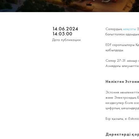
14.06.2024
Сапардың
мақсаты
Э
14:05:00
бағытталған адамдық
Дата публикации
EDF сарапшылары Қаз
қабылдады.
Сапар 27-31 мамыр 
Азиядағы әлеуметті
Неліктен Эстон
Эстония мемлекеттік
және Электрондық б
кездесулер бізге аз
цифрлық шешімдерді 
Бір қызығы, e-Eston
Деректерді қор