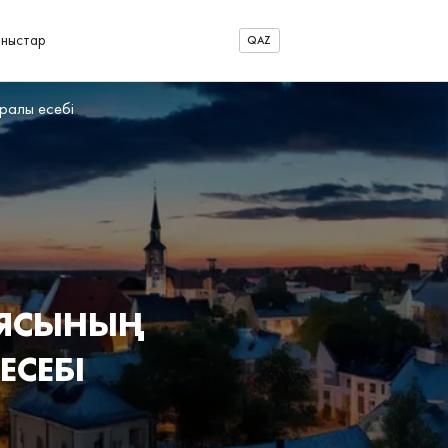
аныстар
QAZ
уралы есебі
ИЯСЫНЫҢ
СЕБІ