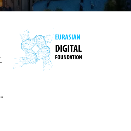
қ
ы.
ін