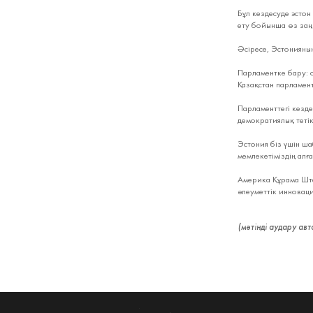
Бұл кездесуде эстон
ету бойынша өз заңн
Әсіресе, Эстонияның
Парламентке бару: с
Қазақстан парламен
Парламенттегі кезде
демократиялық тетікт
Эстония біз үшін ша
мемлекетіміздің алға
Америка Құрама Шта
әлеуметтік инноваци
(мәтінді аудару ав