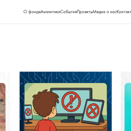
О фонде
Аналитика
События
Проекты
Медиа о нас
Контак