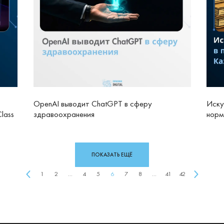
OpenAI выводит ChatGPT в сферу
Иску
lass
здравоохранения
норм
ПОКАЗАТЬ ЕЩЁ
1
2
...
4
5
6
7
8
...
41
42