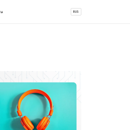
ты
RUS