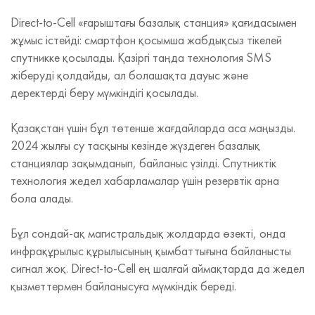
Direct-to-Cell «ғарыштағы базалық станция» қағидасымен
жұмыс істейді: смартфон қосымша жабдықсыз тікелей
спутникке қосылады. Қазіргі таңда технология SMS
жіберуді қолдайды, ал болашақта дауыс және
деректерді беру мүмкіндігі қосылады.
Қазақстан үшін бұл төтенше жағдайларда аса маңызды.
2024 жылғы су тасқыны кезінде жүздеген базалық
станциялар зақымданып, байланыс үзілді. Спутниктік
технология жедел хабарламалар үшін резервтік арна
бола алады.
Бұл сондай-ақ магистральдық жолдарда өзекті, онда
инфрақұрылыс құрылысының қымбаттығына байланысты
сигнал жоқ. Direct-to-Cell ең шалғай аймақтарда да жедел
қызметтермен байланысуға мүмкіндік береді.