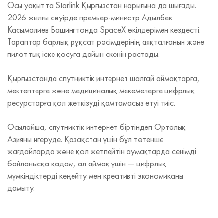
Осы уақытта Starlink Қырғызстан нарығына да шығады.
2026 жылғы сәуірде премьер-министр Адылбек
Касымалиев Вашингтонда SpaceX өкілдерімен кездесті.
Тараптар барлық рұқсат рәсімдерінің аяқталғанын және
пилоттық іске қосуға дайын екенін растады.
Қырғызстанда спутниктік интернет шалғай аймақтарға,
мектептерге және медициналық мекемелерге цифрлық
ресурстарға қол жеткізуді қамтамасыз етуі тиіс.
Осылайша, спутниктік интернет біртіндеп Орталық
Азияны игеруде. Қазақстан үшін бұл төтенше
жағдайларда және қол жетпейтін аумақтарда сенімді
байланысқа қадам, ал аймақ үшін — цифрлық
мүмкіндіктерді кеңейту мен креативті экономиканы
дамыту.