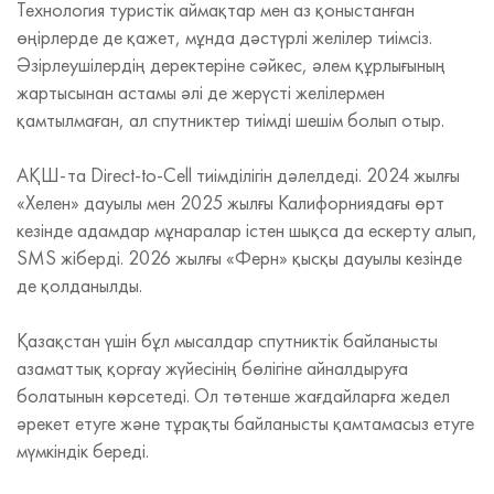
Технология туристік аймақтар мен аз қоныстанған
өңірлерде де қажет, мұнда дәстүрлі желілер тиімсіз.
Әзірлеушілердің деректеріне сәйкес, әлем құрлығының
жартысынан астамы әлі де жерүсті желілермен
қамтылмаған, ал спутниктер тиімді шешім болып отыр.
АҚШ‑та Direct-to-Cell тиімділігін дәлелдеді. 2024 жылғы
«Хелен» дауылы мен 2025 жылғы Калифорниядағы өрт
кезінде адамдар мұнаралар істен шықса да ескерту алып,
SMS жіберді. 2026 жылғы «Ферн» қысқы дауылы кезінде
де қолданылды.
Қазақстан үшін бұл мысалдар спутниктік байланысты
азаматтық қорғау жүйесінің бөлігіне айналдыруға
болатынын көрсетеді. Ол төтенше жағдайларға жедел
әрекет етуге және тұрақты байланысты қамтамасыз етуге
мүмкіндік береді.