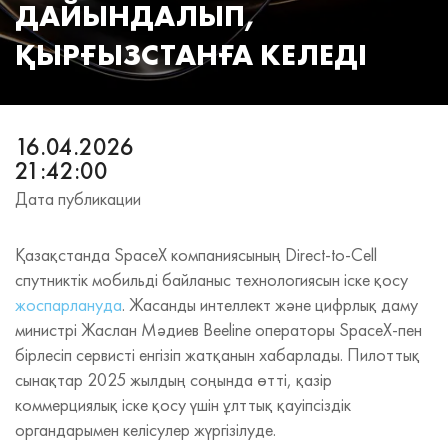
ДАЙЫНДАЛЫП,
ҚЫРҒЫЗСТАНҒА КЕЛЕДІ
16.04.2026
21:42:00
Дата публикации
Қазақстанда SpaceX компаниясының Direct-to-Cell
спутниктік мобильді байланыс технологиясын іске қосу
жоспарлануда
. Жасанды интеллект және цифрлық даму
министрі Жаслан Мәдиев Beeline операторы SpaceX‑пен
бірлесіп сервисті енгізіп жатқанын хабарлады. Пилоттық
сынақтар 2025 жылдың соңында өтті, қазір
коммерциялық іске қосу үшін ұлттық қауіпсіздік
органдарымен келісулер жүргізілуде.