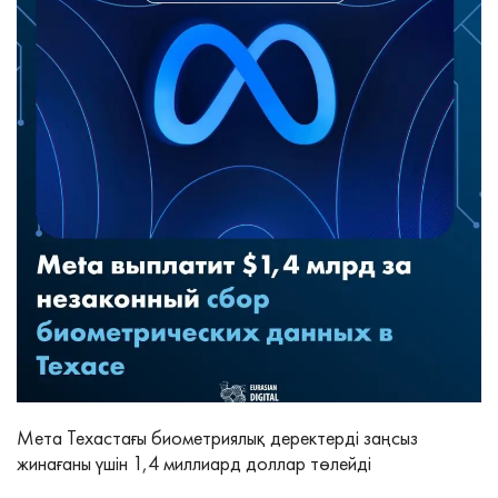
Мета Техастағы биометриялық деректерді заңсыз
жинағаны үшін 1,4 миллиард доллар төлейді