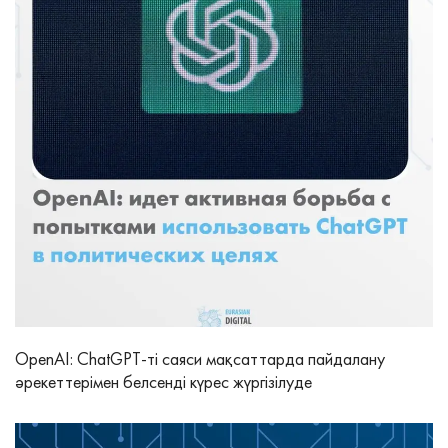
OpenAI: ChatGPT-ті саяси мақсаттарда пайдалану
әрекеттерімен белсенді күрес жүргізілуде