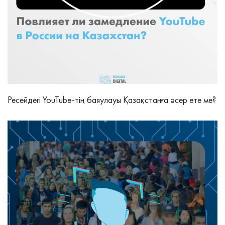
Ресейдегі YouTube-тің баяулауы Қазақстанға әсер ете ме?