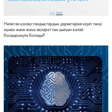
Неліктен қазақстандықтардың деректеріне қауіп төнуі
мүмкін және жаңа ақпараттың шығуын қалай
болдырмауға болады?