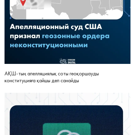
АҚШ-тың апелляциялық соты геоқоршауды
конституцияға қайшы деп санайды