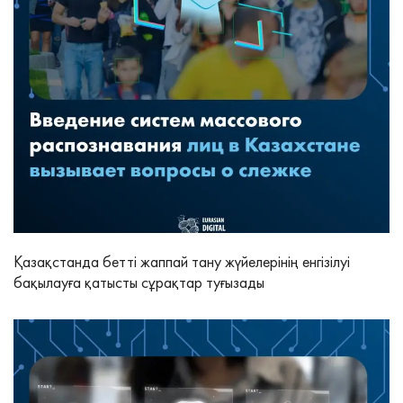
Қазақстанда бетті жаппай тану жүйелерінің енгізілуі
бақылауға қатысты сұрақтар туғызады