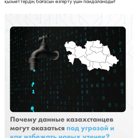
қызметтердің бағасын өзгерту үшін пайдаланады?