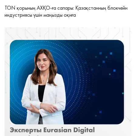
TON қорының АХҚО-ға сапары: Қазақстанның блокчейн
индустриясы үшін маңызды оқиға