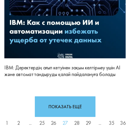
IBM: Деректердің ағып кетуінен зақым келтірмеу үшін AI
және автоматтандыруды қалай пайдалануға болады
ПОКАЗАТЬ ЕЩЁ
1
2
...
25
26
27
28
29
...
35
36