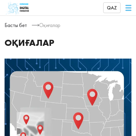
QAZ
Басты бет
Оқиғалар
ОҚИҒАЛАР