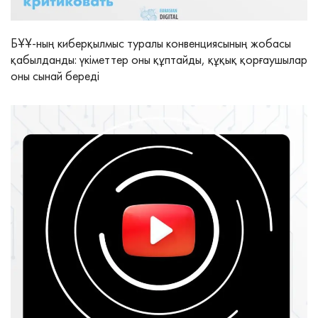
БҰҰ-ның киберқылмыс туралы конвенциясының жобасы
қабылданды: үкіметтер оны құптайды, құқық қорғаушылар
оны сынай береді