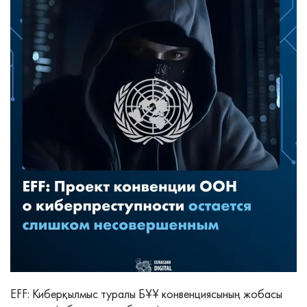
EFF: Киберқылмыс туралы БҰҰ конвенциясының жобасы