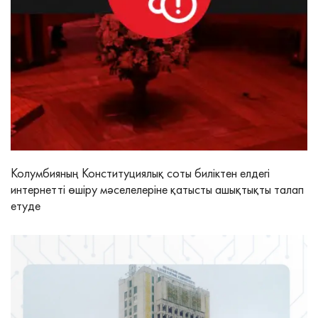
Колумбияның Конституциялық соты биліктен елдегі
интернетті өшіру мәселелеріне қатысты ашықтықты талап
етуде