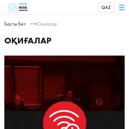
QAZ
Басты бет
Оқиғалар
ОҚИҒАЛАР