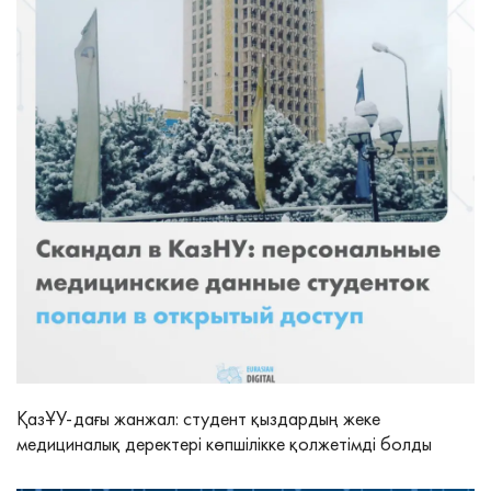
ҚазҰУ-дағы жанжал: студент қыздардың жеке
медициналық деректері көпшілікке қолжетімді болды