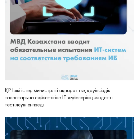
ҚР Ішкі істер министрлігі ақпараттық қауіпсіздік
талаптарына сәйкестігіне IT жүйелерінің міндетті
тестілеуін енгізеді