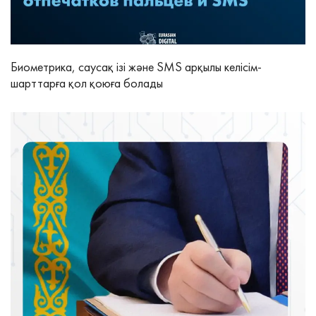
Биометрика, саусақ ізі және SMS арқылы келісім-
шарттарға қол қоюға болады