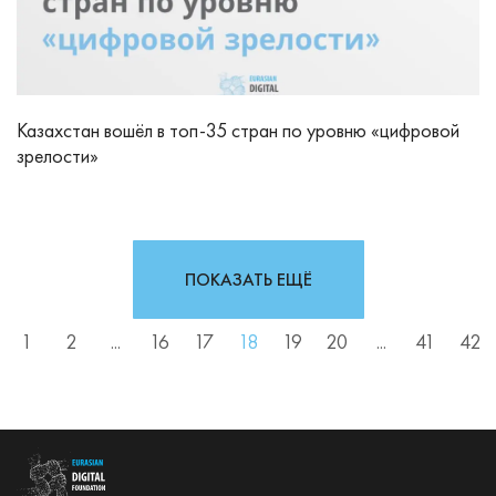
Казахстан вошёл в топ-35 стран по уровню «цифровой
зрелости»
ПОКАЗАТЬ ЕЩЁ
1
2
...
16
17
18
19
20
...
41
42