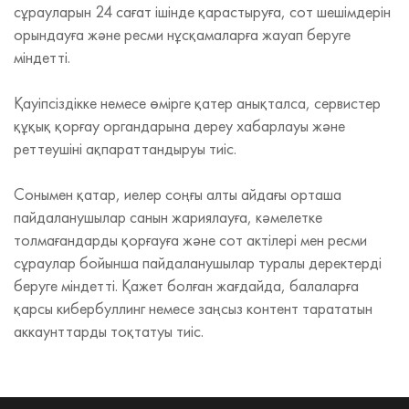
сұрауларын 24 сағат ішінде қарастыруға, сот шешімдерін
орындауға және ресми нұсқамаларға жауап беруге
міндетті.
Қауіпсіздікке немесе өмірге қатер анықталса, сервистер
құқық қорғау органдарына дереу хабарлауы және
реттеушіні ақпараттандыруы тиіс.
Сонымен қатар, иелер соңғы алты айдағы орташа
пайдаланушылар санын жариялауға, кәмелетке
толмағандарды қорғауға және сот актілері мен ресми
сұраулар бойынша пайдаланушылар туралы деректерді
беруге міндетті. Қажет болған жағдайда, балаларға
қарсы кибербуллинг немесе заңсыз контент тарататын
аккаунттарды тоқтатуы тиіс.