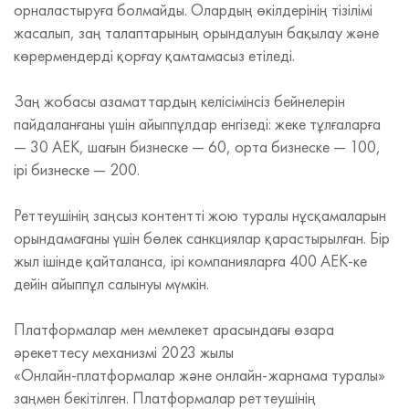
орналастыруға болмайды. Олардың өкілдерінің тізілімі
жасалып, заң талаптарының орындалуын бақылау және
көрермендерді қорғау қамтамасыз етіледі.
Заң жобасы азаматтардың келісімінсіз бейнелерін
пайдаланғаны үшін айыппұлдар енгізеді: жеке тұлғаларға
— 30 АЕК, шағын бизнеске — 60, орта бизнеске — 100,
ірі бизнеске — 200.
Реттеушінің заңсыз контентті жою туралы нұсқамаларын
орындамағаны үшін бөлек санкциялар қарастырылған. Бір
жыл ішінде қайталанса, ірі компанияларға 400 АЕК‑ке
дейін айыппұл салынуы мүмкін.
Платформалар мен мемлекет арасындағы өзара
әрекеттесу механизмі 2023 жылы
«Онлайн‑платформалар және онлайн‑жарнама туралы»
заңмен бекітілген. Платформалар реттеушінің