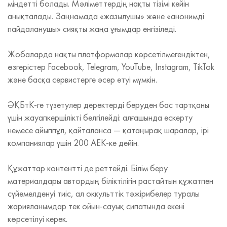
міндетті болады. Мәліметтердің нақты тізімі кейін
анықталады. Заңнамада «жазылушы» және «анонимді
пайдаланушы» сияқты жаңа ұғымдар енгізіледі.
Жобаларда нақты платформалар көрсетілмегендіктен,
өзгерістер Facebook, Telegram, YouTube, Instagram, TikTok
және басқа сервистерге әсер етуі мүмкін.
ӘҚБтК‑ге түзетулер деректерді беруден бас тартқаны
үшін жауапкершілікті белгілейді: алғашында ескерту
немесе айыппұл, қайталанса — қатаңырақ шаралар, ірі
компаниялар үшін 200 АЕК‑ке дейін.
Құжаттар контентті де реттейді. Білім беру
материалдары автордың біліктілігін растайтын құжатпен
сүйемелденуі тиіс, ал оккульттік тәжірибелер туралы
жарияланымдар тек ойын‑сауық сипатында екені
көрсетілуі керек.