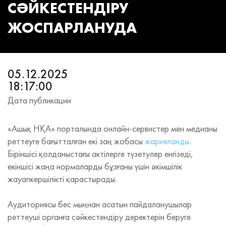
СӘЙКЕСТЕНДІРУ
ЖОСПАРЛАНУДА
05.12.2025
18:17:00
Дата публикации
«Ашық НҚА» порталында онлайн‑сервистер мен медианы
реттеуге бағытталған екі заң жобасы
жарияланды
.
Біріншісі қолданыстағы актілерге түзетулер енгізеді,
екіншісі жаңа нормаларды бұзғаны үшін әкімшілік
жауапкершілікті қарастырады.
Аудиториясы бес мыңнан асатын пайдаланушылар
реттеуші органға сәйкестендіру деректерін беруге