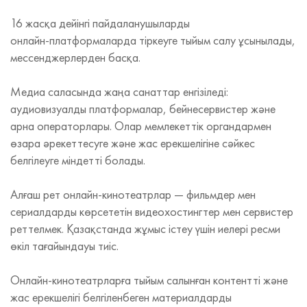
16 жасқа дейінгі пайдаланушыларды
онлайн‑платформаларда тіркеуге тыйым салу ұсынылады,
мессенджерлерден басқа.
Медиа саласында жаңа санаттар енгізіледі:
аудиовизуалды платформалар, бейнесервистер және
арна операторлары. Олар мемлекеттік органдармен
өзара әрекеттесуге және жас ерекшелігіне сәйкес
белгілеуге міндетті болады.
Алғаш рет онлайн‑кинотеатрлар — фильмдер мен
сериалдарды көрсететін видеохостингтер мен сервистер
реттелмек. Қазақстанда жұмыс істеу үшін иелері ресми
өкіл тағайындауы тиіс.
Онлайн‑кинотеатрларға тыйым салынған контентті және
жас ерекшелігі белгіленбеген материалдарды