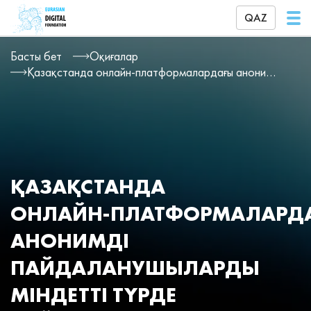
QAZ
Басты бет
Оқиғалар
Қазақстанда онлайн‑платформалардағы анонимді пайдаланушыларды міндетті түрде сәйкестендіру жоспарлануда
ҚАЗАҚСТАНДА
ОНЛАЙН‑ПЛАТФОРМАЛАРД
АНОНИМДІ
ПАЙДАЛАНУШЫЛАРДЫ
МІНДЕТТІ ТҮРДЕ