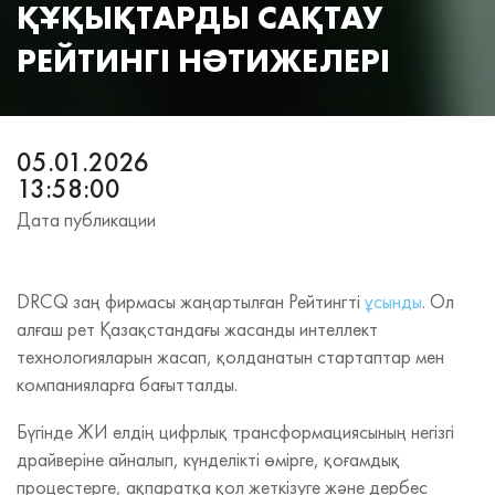
ҚҰҚЫҚТАРДЫ САҚТАУ
РЕЙТИНГІ НӘТИЖЕЛЕРІ
05.01.2026
13:58:00
Дата публикации
DRCQ заң фирмасы жаңартылған Рейтингті
ұсынды
. Ол
алғаш рет Қазақстандағы жасанды интеллект
технологияларын жасап, қолданатын стартаптар мен
компанияларға бағытталды.
Бүгінде ЖИ елдің цифрлық трансформациясының негізгі
драйверіне айналып, күнделікті өмірге, қоғамдық
процестерге, ақпаратқа қол жеткізуге және дербес