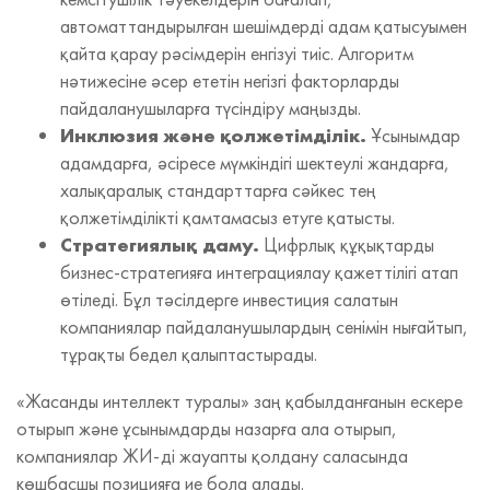
автоматтандырылған шешімдерді адам қатысуымен
қайта қарау рәсімдерін енгізуі тиіс. Алгоритм
нәтижесіне әсер ететін негізгі факторларды
пайдаланушыларға түсіндіру маңызды.
Инклюзия және қолжетімділік.
Ұсынымдар
адамдарға, әсіресе мүмкіндігі шектеулі жандарға,
халықаралық стандарттарға сәйкес тең
қолжетімділікті қамтамасыз етуге қатысты.
Стратегиялық даму.
Цифрлық құқықтарды
бизнес‑стратегияға интеграциялау қажеттілігі атап
өтіледі. Бұл тәсілдерге инвестиция салатын
компаниялар пайдаланушылардың сенімін нығайтып,
тұрақты бедел қалыптастырады.
«Жасанды интеллект туралы» заң қабылданғанын ескере
отырып және ұсынымдарды назарға ала отырып,
компаниялар ЖИ‑ді жауапты қолдану саласында
көшбасшы позицияға ие бола алады.