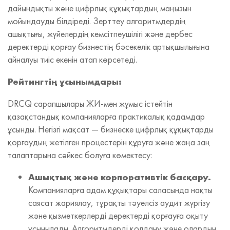
дайындықты және цифрлық құқықтардың маңызын
мойындауды білдіреді. Зерттеу алгоритмдердің
ашықтығы, жүйелердің кемсітпеушілігі және дербес
деректерді қорғау бизнестің бәсекелік артықшылығына
айналуы тиіс екенін атап көрсетеді.
Рейтингтің ұсынымдары:
DRCQ сарапшылары ЖИ‑мен жұмыс істейтін
қазақстандық компанияларға практикалық қадамдар
ұсынды. Негізгі мақсат — бизнеске цифрлық құқықтарды
қорғаудың жетілген процестерін құруға және жаңа заң
талаптарына сәйкес болуға көмектесу:
Ашықтық және корпоративтік басқару.
Компанияларға адам құқықтары саласында нақты
саясат жариялау, тұрақты тәуелсіз аудит жүргізу
және қызметкерлерді деректерді қорғауға оқыту
ұсынылады. Алгоритмдерді қолдану және олардың