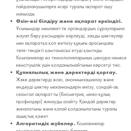
пайдаланушыларға әсері туралы ақпарат ашу
маңызды.
Өзін‑өзі білдіру және ақпарат еркіндігі.
Ұсынымдар мемлекеттік органдардың сұрауларына
жауап беру рәсімдерін әзірлеуді, заңды шектеулер
мен ақпаратқа қол жеткізу құқығы арасындағы
тепе‑теңдікті қамтамасыз етуді қамтиды.
Компаниялар өз технологияларының цензура немесе
кемсітушілік үшін қолданылмайтынын көрсетуі тиіс.
Құпиялылық және деректерді қорғау.
Жеке деректерді жою, анонимизациялау және
өңдеуді шектеу механизмдерін енгізу, сондай‑ақ
сезімтал ақпаратты (биометрия, мінез‑құлық
профилдері) жинауды азайту. Қандай деректер
жиналатыны және қалай қолданылатыны туралы
ашықтық қажет.
Алгоритмдік жүйелер.
Компаниялар
кемсітушілік тәуекелдерін бағалап,