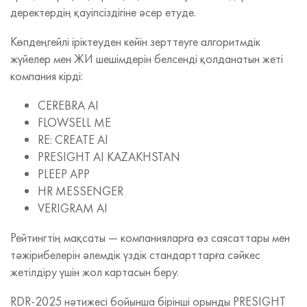
деректердің қауіпсіздігіне әсер етуде.
Көпдеңгейлі іріктеуден кейін зерттеуге алгоритмдік
жүйелер мен ЖИ шешімдерін белсенді қолданатын жеті
компания кірді:
CEREBRA AI
FLOWSELL ME
RE: CREATE AI
PRESIGHT AI KAZAKHSTAN
PLEEP APP
HR MESSENGER
VERIGRAM AI
Рейтингтің мақсаты — компанияларға өз саясаттары мен
тәжірибелерін әлемдік үздік стандарттарға сәйкес
жетілдіру үшін жол картасын беру.
RDR‑2025 нәтижесі бойынша бірінші орынды PRESIGHT