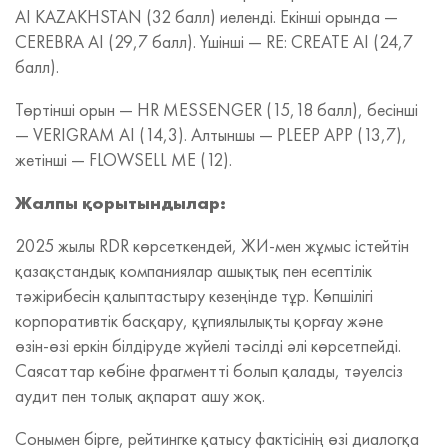
AI KAZAKHSTAN (32 балл) иеленді. Екінші орында —
CEREBRA AI (29,7 балл). Үшінші — RE: CREATE AI (24,7
балл).
Төртінші орын — HR MESSENGER (15,18 балл), бесінші
— VERIGRAM AI (14,3). Алтыншы — PLEEP APP (13,7),
жетінші — FLOWSELL ME (12).
Жалпы қорытындылар:
2025 жылы RDR көрсеткендей, ЖИ‑мен жұмыс істейтін
қазақстандық компаниялар ашықтық пен есептілік
тәжірибесін қалыптастыру кезеңінде тұр. Көпшілігі
корпоративтік басқару, құпиялылықты қорғау және
өзін‑өзі еркін білдіруде жүйелі тәсілді әлі көрсетпейді.
Саясаттар көбіне фрагментті болып қалады, тәуелсіз
аудит пен толық ақпарат ашу жоқ.
Сонымен бірге, рейтингке қатысу фактісінің өзі диалогқа