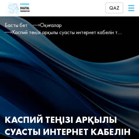
QAZ
Басты бет
Оқиғалар
Каспий теңізі арқылы суасты интернет кабелін төсеу жұмыстары биыл жазда басталады
КАСПИЙ ТЕҢІЗІ АРҚЫЛЫ
СУАСТЫ ИНТЕРНЕТ КАБЕЛІН