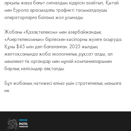
арқылы жаңа бағыт сигналдың кідірісін азайтып, Қытай
мен Еуропа арасындағы трафикті тасымалдаушы
операторларға балама жол ұсынады.
Жобаны «Қазақтелеком» мен әзербайжандық
«Азертелекомның» бірлескен кәсіпорны жүзеге асыруда.
Құны $45 млн деп бағаланған. 2025 жылдың
желтоқсанында жоба экологиялық рұқсат алды, ал
мемлекеттік органдар мен мұнай компанияларымен
барлық келісімдер аяқталды.
Бұл жобаның нәтижесі еліміз үшін стратегиялық маңызға
ие.