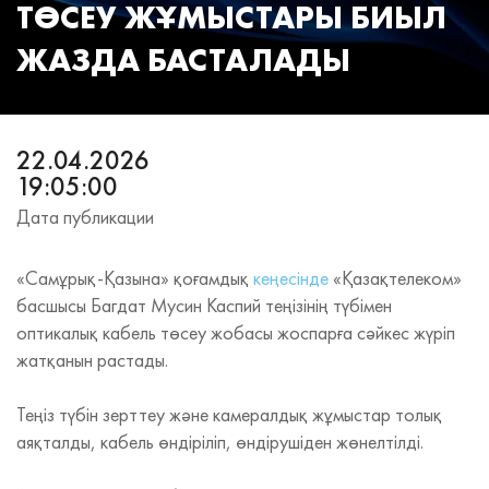
ТӨСЕУ ЖҰМЫСТАРЫ БИЫЛ
ЖАЗДА БАСТАЛАДЫ
22.04.2026
19:05:00
Дата публикации
«Самұрық‑Қазына» қоғамдық
кеңесінде
«Қазақтелеком»
басшысы Багдат Мусин Каспий теңізінің түбімен
оптикалық кабель төсеу жобасы жоспарға сәйкес жүріп
жатқанын растады.
Теңіз түбін зерттеу және камералдық жұмыстар толық
аяқталды, кабель өндіріліп, өндірушіден жөнелтілді.