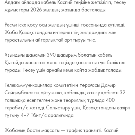
Алдағы айларда кабель Каспий теңізіне жеткізіліп, төсеу
жұмыстары 2026 жылдың жазында басталады.
Ресми іске қосу осы жылдың үшінші тоқсанында күтіледі.
Жоба Қазақстандағы интернеттің жылдамдығы мен
тұрақтылығын айтарлықтай арттыруы тиіс.
Ұзындығы шамамен 390 шақырым болатын кабель
Қытайда жасалған және теңізде қосылатын үш бөліктен
тұрады. Төсеу үшін арнайы кеме қайта жабдықталады.
Телекоммуникациялар комитетінің төрағасы Дамир
Сейсимбековтің айтуынша, кабельдің өткізу қабілеті 32
талшыққа есептелген және теориялық тұрғыда 400
терабит/с жетеді. Салыстыру үшін, Қазақстандағы қазіргі
тұтыну 4–7 Тбит/с аралығында.
Жобаның басты мақсаты — трафик транзиті. Каспий