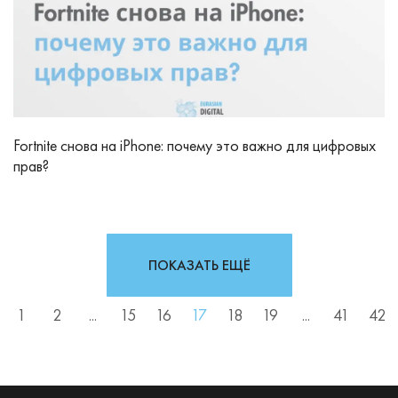
Fortnite снова на iPhone: почему это важно для цифровых
прав?
ПОКАЗАТЬ ЕЩЁ
1
2
...
15
16
17
18
19
...
41
42