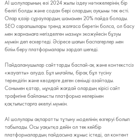
AI шолуларының өзі 2024 жылы іздеу нәтижелерінің бір
бөлігі болды және содан бері олардың ауқымы тек өсті.
Олар қазір сұраулардың шамамен 20% пайда болады.
SEO сарапшылары тренд жалғаса беретін болса, ол басу
мен жарнамаға негізделген мазмұн экожүйесін бұзуы
мүмкін деп ескертеді. Әсіресе шағын баспагерлер мен
білім беру платформалары зардап шегеді.
Пайдаланушылар сайттарды баспай-ақ және контекстсіз
«жауапты» алуда. Бұл ыңғайлы, бірақ бұл түсіну
тереңдігін және көздерге деген сенімді азайтады.
Сонымен қатар, мұндай жағдай олардың кірісі сайт
трафигіне байланысты платформа иелерімен
қақтығыстарға әкелуі мүмкін.
AI шолулары ақпаратты тұтыну моделінің өзгеруі болып
табылады. Осы уақытқа дейін ол тек кейбір
платформалардың пайдасына жұмыс істеді, ал контент