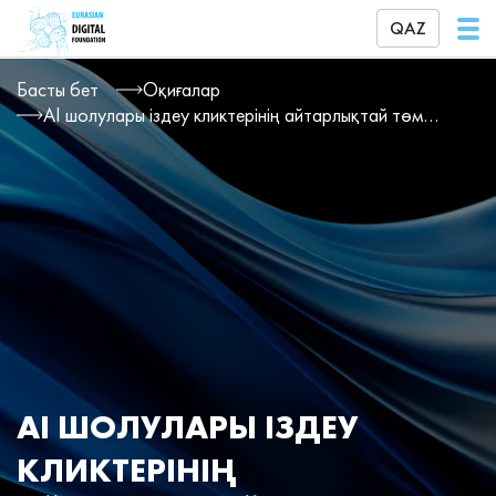
QAZ
Басты бет
Оқиғалар
AI шолулары іздеу кликтерінің айтарлықтай төмендеуіне әкеледі
AI ШОЛУЛАРЫ ІЗДЕУ
КЛИКТЕРІНІҢ