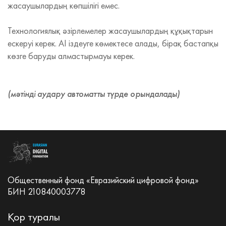
жасаушылардың көпшілігі емес.
Технологиялық әзірлемелер жасаушылардың құқықтарын
ескеруі керек. AI іздеуге көмектесе алады, бірақ бастапқы
көзге баруды алмастырмауы керек.
(мәтінді аудару автоматты түрде орындалады)
Общественный фонд «Евразийский цифровой фонд»
БИН 210840003778
Қор туралы