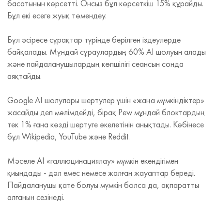
басатынын көрсетті. Онсыз бұл көрсеткіш 15% құрайды.
Бұл екі есеге жуық төмендеу.
Бұл әсіресе сұрақтар түрінде берілген іздеулерде
байқалады. Мұндай сұраулардың 60% AI шолуын алады
және пайдаланушылардың көпшілігі сеансын сонда
аяқтайды.
Google AI шолулары шертулер үшін «жаңа мүмкіндіктер»
жасайды деп мәлімдейді, бірақ Pew мұндай блоктардың
тек 1% ғана көзді шертуге әкелетінін анықтады. Көбінесе
бұл Wikipedia, YouTube және Reddit.
Мәселе AI «галлюцинациялау» мүмкін екендігімен
қиындады - дәл емес немесе жалған жауаптар береді.
Пайдаланушы қате болуы мүмкін болса да, ақпаратты
алғанын сезінеді.