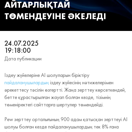
АЙТАРЛЫҚТАЙ
ТӨМЕНДЕУІНЕ ӘКЕЛЕДІ
24.07.2025
19:18:00
Дата публикации
Іздеу жүйелеріне AI шолуларын біріктіру
пайдаланушылардың
іздеу жүйесінің нәтижелерімен
әрекеттесу тәсілін өзгертті. Жаңа зерттеу көрсеткендей,
бетте құрастырылған жауап болған кезде, тізімнің
төменіректегі сайттарға шертулер төмендейді.
Pew зерттеу орталығының 900 адам қатысқан зерттеуі AI
шолуы болған кезде пайдаланушылардың тек 8% ғана