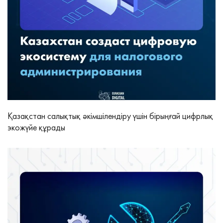
Қазақстан салықтық әкімшілендіру үшін бірыңғай цифрлық
экожүйе құрады