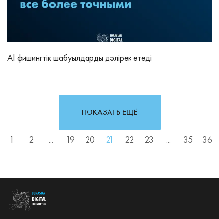
AI фишингтік шабуылдарды дәлірек етеді
ПОКАЗАТЬ ЕЩЁ
1
2
...
19
20
21
22
23
...
35
36