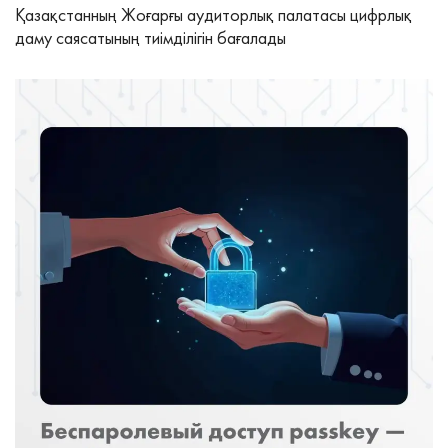
Қазақстанның Жоғарғы аудиторлық палатасы цифрлық
даму саясатының тиімділігін бағалады