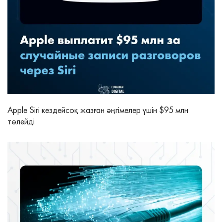
Apple Siri кездейсоқ жазған әңгімелер үшін $95 млн
төлейді