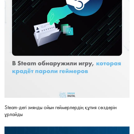
Steam-дегі зиянды ойын геймерлердің құпия сөздерін
ұрлайды