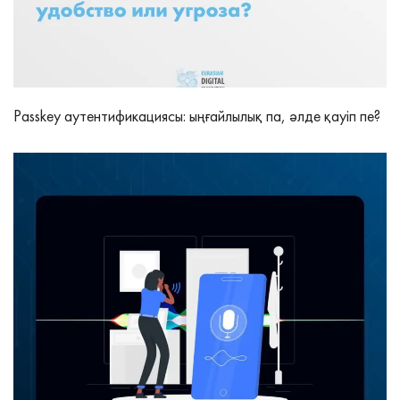
Passkey аутентификациясы: ыңғайлылық па, әлде қауіп пе?