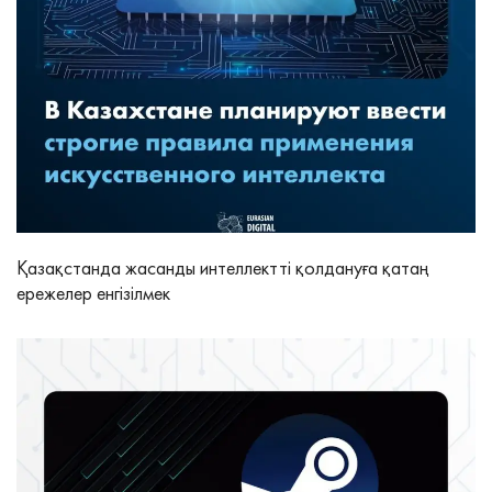
Қазақстанда жасанды интеллектті қолдануға қатаң
ережелер енгізілмек