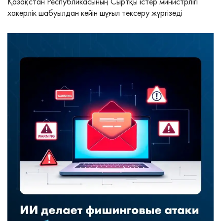
Қазақстан Республикасының Сыртқы істер министрлігі
хакерлік шабуылдан кейін шұғыл тексеру жүргізеді