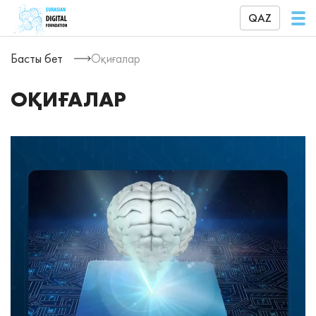
QAZ
Басты бет
Оқиғалар
ОҚИҒАЛАР