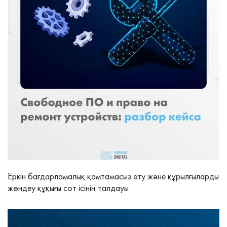
Еркін бағдарламалық қамтамасыз ету және құрылғыларды
жөндеу құқығы сот ісінің талдауы