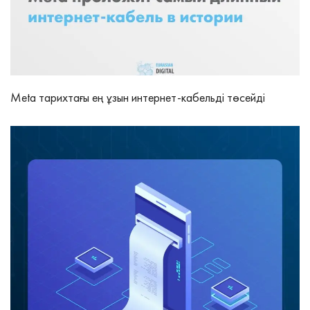
Meta тарихтағы ең ұзын интернет-кабельді төсейді